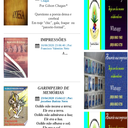
Chagas
Por
Gilson Chagas*
Questiono a poesia densa e
cerebral
Em traje “chic”, gala, fraque ou
“passeio-formal”,
IMPRESSÕES
16/06/2020 23:06:40 | Por:
Francisco Valentim Neto
A ...
GARIMPEIRO DE
MEMÓRIAS
23/04/2020 15:04:12 | Por:
josselmo Batista Neres
Ozildo não tocava a terra;
Ele era a terra.
Ozildo não admirava a lua;
Ele era a lua.
Ozildo não olhava o sol;
Ele era o sol. ...