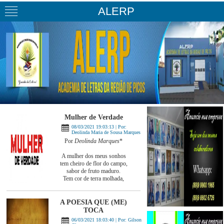
ALERP
Mulher de Verdade
08/03/2021 19:03:13 | Por:
Deolinda Maria de Sousa Marques
Por
Deolinda Marques
*
A mulher dos meus sonhos
tem cheiro de flor do campo,
sabor de fruto maduro.
Tem cor de terra molhada,
A POESIA QUE (ME)
TOCA
06/03/2021 18:03:40 | Por: Gilson