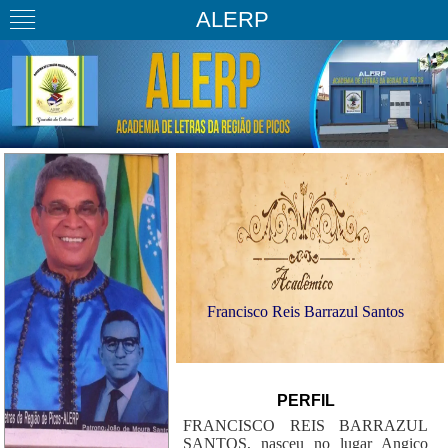
ALERP
Francisco Reis Barrazul Santos
PERFIL
FRANCISCO REIS BARRAZUL
SANTOS, nasceu no lugar Angico